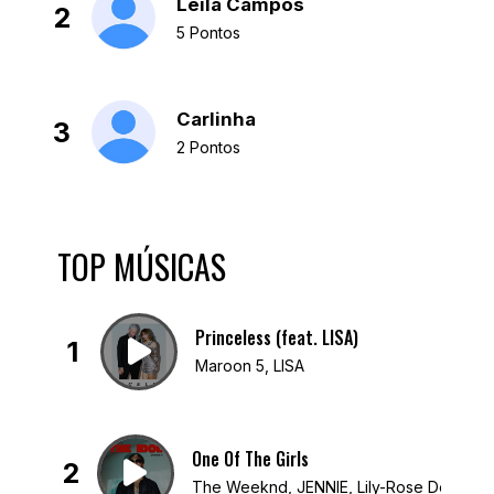
Leila Campos
2
5 Pontos
Carlinha
3
2 Pontos
TOP MÚSICAS
Princeless (feat. LISA)
1
Maroon 5, LISA
One Of The Girls
2
The Weeknd, JENNIE, Lily-Rose Depp